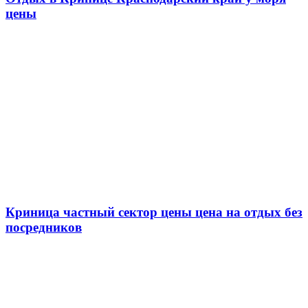
цены
Криница частный сектор цены цена на отдых без
посредников