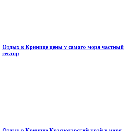
Отдых в Кринице цены у самого моря частный
сектор
Отдых в Кринице Краснодарский край у моря