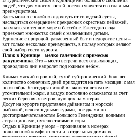
В туристический сезон в Кринице нет большого скопления
людей, что для многих гостей поселка является его главным
преимуществом.
Здесь можно спокойно отдохнуть от городской суеты,
насладиться созерцанием прекрасных окрестных пейзажей,
накупаться в теплом море и бассейне. Ежегодно сюда
приезжает множество семей с маленькими детьми.
Единение с природой, размеренный быт и недорогие цены –
вот только несколько преимуществ, в пользу которых делают
свой выбор гости курорта.
Пляж в Кринице – мелко-галечный с примесью
ракушечника
. Это – место встречи всех отдыхающих,
проводящих дни напролет под южным небом.
Климат мягкий и ровный, сухой субтропический. Большее
количество солнечных дней приходится на пять месяцев: с мая
по октябрь. Благодаря низкой влажности летом нет
утомительной жары, а воздух постоянно освежается за счет
легких береговых ветров, дующих на материк.
Досуг на курорте представлен дайвингом и морской
рыбалкой, велосипедными турами, поездками по
достопримечательностям Большого Геленджика, водными
аттракционами, путешествиями в горы.
Отдых в Кринице у моря – проживание в номерах
повышенной комфортности и в отдельных домиках,