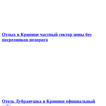
Отдых в Кринице частный сектор цены без
посредников недорого
Отель Дубравушка в Кринице официальный