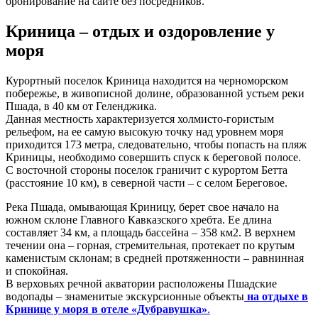
бронирование на сайте без посредников.
Криница – отдых и оздоровление у
моря
Курортный поселок Криница находится на черноморском
побережье, в живописной долине, образованной устьем реки
Пшада, в 40 км от Геленджика.
Данная местность характеризуется холмисто-гористым
рельефом, на ее самую высокую точку над уровнем моря
приходится 173 метра, следовательно, чтобы попасть на пляж
Криницы, необходимо совершить спуск к береговой полосе.
С восточной стороны поселок граничит с курортом Бетта
(расстояние 10 км), в северной части – с селом Береговое.
Река Пшада, омывающая Криницу, берет свое начало на
южном склоне Главного Кавказского хребта. Ее длина
составляет 34 км, а площадь бассейна – 358 км2. В верхнем
течении она – горная, стремительная, протекает по крутым
каменистым склонам; в средней протяженности – равнинная
и спокойная.
В верховьях речной акватории расположены Пшадские
водопады – знаменитые экскурсионные объекты
на отдыхе в
Кринице у моря в отеле «Дубравушка»
.