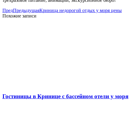
трехразовое питание, анимации, экскурсионное бюро!
Пред
Предыдущая
Криница недорогой отдых у моря цены
Похожие записи
Гостиницы в Кринице с бассейном отели у моря